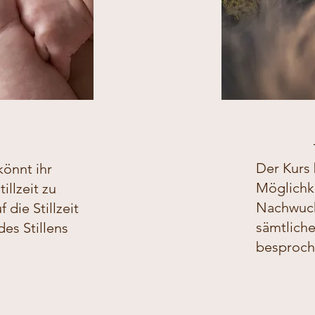
Der Kurs 
könnt ihr
Möglichke
illzeit zu
Nachwuch
 die Stillzeit
sämtlich
es Stillens
besprochen