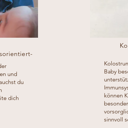
Ko
rientiert-​​​
Kolostrum
der
Baby beso
nen und
unterstü
rauchst du
Immunsys
n
können K
ite dich
besonder
vorsorgl
sinnvoll s