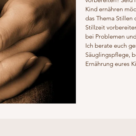
vorbereiten? Seid i
Kind ernähren möc
das Thema Stillen 
Stillzeit vorberei
bei Problemen und
Ich berate euch ge
Säuglingspflege, b
Ernährung eures K