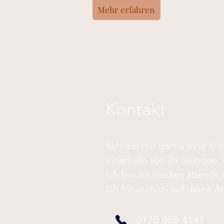
Mehr erfahren
Kontakt
Schreib mir gerne eine E-m
innerhalb von 24 Stunden.
Ich bin am besten abends e
Ich freue mich auf deine A
0175 988 4141